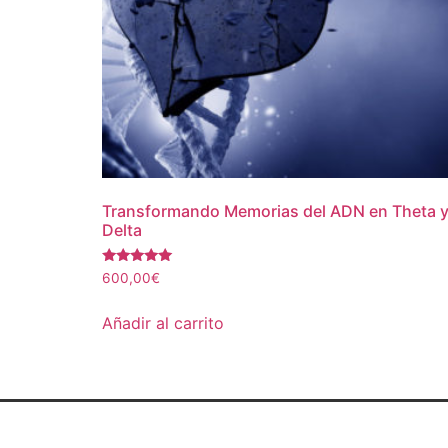
Transformando Memorias del ADN en Theta 
Delta
Valorado
600,00
€
con
5.00
de 5
Añadir al carrito