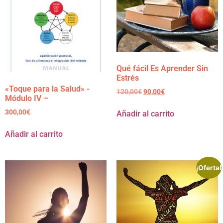
Qué fácil Es Aprender Sin
Estrés
«Toque para la Salud» -
120,00
€
90,00
€
Módulo IV –
300,00
€
Añadir al carrito
Añadir al carrito
¡Oferta!