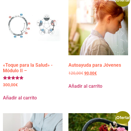
¡Oferta!
«Toque para la Salud» -
Autoayuda para Jóvenes
Módulo II –
120,00
€
90,00
€
Valorado
300,00
€
Añadir al carrito
con
5.00
de 5
Añadir al carrito
¡Oferta!